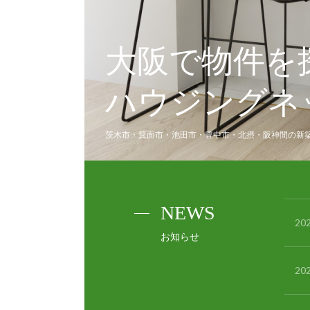
大阪で物件を
ハウジングネ
茨木市・箕面市・池田市・豊中市・北摂・阪神間の新
NEWS
202
お知らせ
202